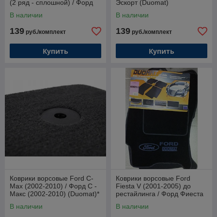
(2 ряд - сплошной) / Форд
Эскорт (Duomat)
Галакси I (1995-2006)
В наличии
В наличии
(Duomat)*
139
139
руб./комплект
руб./комплект
Купить
Купить
Коврики ворсовые Ford C-
Коврики ворсовые Ford
Max (2002-2010) / Форд С -
Fiesta V (2001-2005) до
Макс (2002-2010) (Duomat)*
рестайлинга / Форд Фиеста
V (Duomat)
В наличии
В наличии