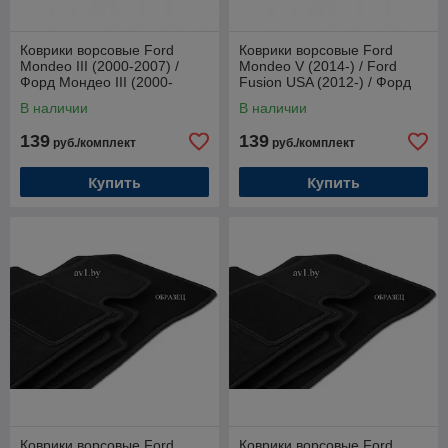
Коврики ворсовые Ford
Коврики ворсовые Ford
Mondeo III (2000-2007) /
Mondeo V (2014-) / Ford
Форд Мондео III (2000-
Fusion USA (2012-) / Форд
2007) (Duomat)
Мондео V (14-) / Фьюжн
В наличии
В наличии
(Duomat)
139
139
руб./комплект
руб./комплект
Купить
Купить
Коврики ворсовые Ford
Коврики ворсовые Ford