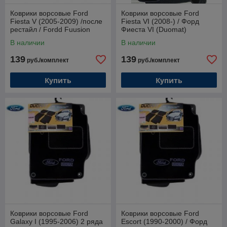
Коврики ворсовые Ford
Коврики ворсовые Ford
Fiesta V (2005-2009) /после
Fiesta VI (2008-) / Форд
рестайл / Fordd Fuusion
Фиеста VI (Duomat)
(2006-) / Форд Фиеста V
В наличии
В наличии
(Duomat)*
139
139
руб./комплект
руб./комплект
Купить
Купить
Коврики ворсовые Ford
Коврики ворсовые Ford
Galaxy I (1995-2006) 2 ряда
Escort (1990-2000) / Форд