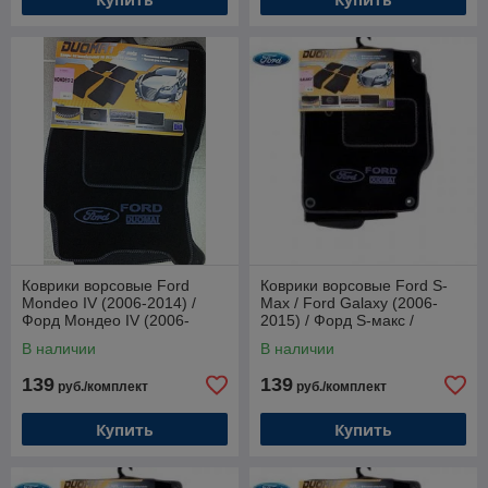
Коврики ворсовые Ford
Коврики ворсовые Ford S-
Mondeo IV (2006-2014) /
Max / Ford Galaxy (2006-
Форд Мондео IV (2006-
2015) / Форд S-макс /
2014) (Duomat)*
Гэлакси (2006-2015)
В наличии
В наличии
(Duomat)
139
139
руб./комплект
руб./комплект
Купить
Купить