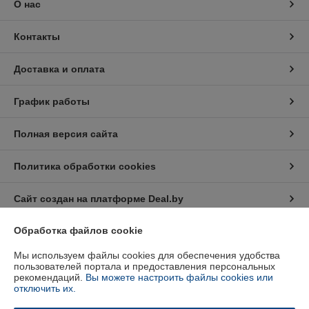
О нас
Контакты
Доставка и оплата
График работы
Полная версия сайта
Политика обработки cookies
Сайт создан на платформе Deal.by
Обработка файлов cookie
Информация для покупателя
Мы используем файлы cookies для обеспечения удобства
Индивидуальный предприниматель:
Индивидуальный
пользователей портала и предоставления персональных
предприниматель Кратынский Валерий Викторович
рекомендаций.
Вы можете настроить файлы cookies или
Республика Беларусь, г. Минск, ул. Неманская, д. 38, кв. 25
отключить их.
Регистрационный номер ЕГР: 191879218