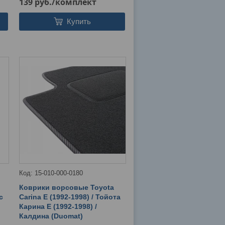
139
руб.
/комплект
Купить
15-010-000-0180
Коврики ворсовые Toyota
с
Carina E (1992-1998) / Тойота
Карина E (1992-1998) /
Калдина (Duomat)