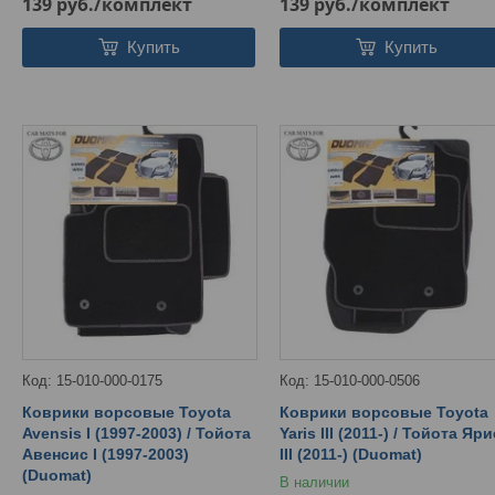
139
руб.
/комплект
139
руб.
/комплект
Купить
Купить
15-010-000-0175
15-010-000-0506
Коврики ворсовые Toyota
Коврики ворсовые Toyota
Avensis I (1997-2003) / Тойота
Yaris III (2011-) / Тойота Яри
Авенсис I (1997-2003)
III (2011-) (Duomat)
(Duomat)
В наличии