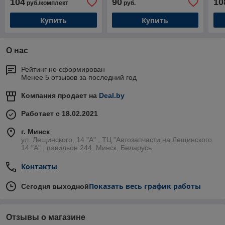
104
90
10
руб./комплект
руб.
Фью
Купить
Купить
О нас
Рейтинг не сформирован
Менее 5 отзывов за последний год
Компания продает на
Deal.by
Работает с 18.02.2021
г. Минск
ул. Лещинского, 14 "А" , ТЦ "Автозапчасти на Лещинcкого
14 "A" , павильон 244, Минск, Беларусь
Контакты
Показать весь график работы
Сегодня выходной
Отзывы о магазине