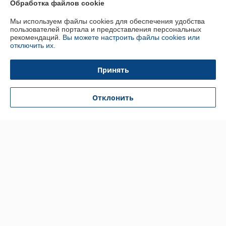
Обработка файлов cookie
График работы
Мы используем файлы cookies для обеспечения удобства
пользователей портала и предоставления персональных
рекомендаций.
Вы можете настроить файлы cookies или
Полная версия сайта
отключить их.
Политика обработки cookies
Принять
Сайт создан на платформе Deal.by
Отклонить
Информация для покупателя
Индивидуальный предприниматель:
Индивидуальный
предприниматель Кратынский Валерий Викторович
Республика Беларусь, г. Минск, ул. Неманская, д. 38, кв. 25
Регистрационный номер ЕГР: 191879218
УНП: 191879218
Регистрационный орган: Минский горисполком
Дата регистрации компании: 30.01.2013