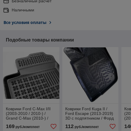
Безналичный расчет
Наличными
Все условия оплаты
Подобные товары компании
Коврики Ford C-Max I/II
Коврики Ford Kuga II /
Ков
(2003-2010 / 2010-) /
Ford Escape (2013-2019)
(20
Grand C-Max (2010-) /
3D c подпятником / Форд
(20
Форд С-Макс / Гранд С-
Куга 2 / Форд Эскейп
Фо
169
112
14
руб./комплект
руб./комплект
Макс
[60422]