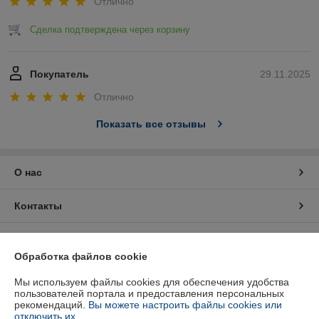
Отлично
Сделка подтверждена через корзину
Покупатель
29.11.2025
Отлично
Показать все отзывы
О нас
Контакты
Доставка и оплата
Обработка файлов cookie
График работы
Мы используем файлы cookies для обеспечения удобства
пользователей портала и предоставления персональных
рекомендаций.
Вы можете настроить файлы cookies или
Полная версия сайта
отключить их.