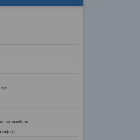
ект
лон автомобиля
(графит)