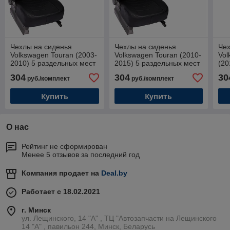
Чехлы на сиденья
Чехлы на сиденья
Чех
Volkswagen Touran (2003-
Volkswagen Touran (2010-
Vol
2010) 5 раздельных мест
2015) 5 раздельных мест
(20
/ 5 подг., пер.подл.,
/ 5 подг., пер.подл.,
мес
304
304
30
руб./комплект
руб./комплект
"столики" / Туран
"столики" / Туран
"ст
Купить
Купить
О нас
Рейтинг не сформирован
Менее 5 отзывов за последний год
Компания продает на
Deal.by
Работает с 18.02.2021
г. Минск
ул. Лещинского, 14 "А" , ТЦ "Автозапчасти на Лещинcкого
14 "A" , павильон 244, Минск, Беларусь