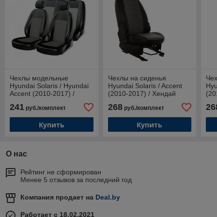
Чехлы модельные
Чехлы на сиденья
Чех
Hyundai Solaris / Hyundai
Hyundai Solaris / Accent
Hyu
Accent (2010-2017) /
(2010-2017) / Хендай
(20
Хендай Солярис / Хендай
Солярис / Акцент / Kia Rio
Сол
241
268
26
руб./комплект
руб./комплект
Акцент / Kia Rio / Киа
/ Киа Рио
/ К
Купить
Купить
О нас
Рейтинг не сформирован
Менее 5 отзывов за последний год
Компания продает на
Deal.by
Работает с 18.02.2021