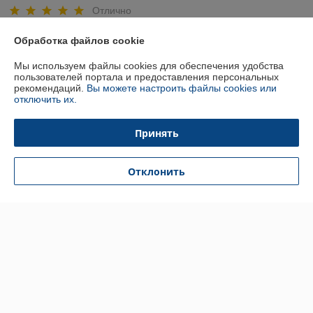
Отлично
Показать все отзывы
Обработка файлов cookie
Мы используем файлы cookies для обеспечения удобства
пользователей портала и предоставления персональных
О нас
рекомендаций.
Вы можете настроить файлы cookies или
отключить их.
Контакты
Принять
Доставка и оплата
Отклонить
График работы
Полная версия сайта
Политика обработки cookies
Сайт создан на платформе Deal.by