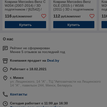
Коврики Mercedes-Benz C
Коврики Mercedes-Benz
Ков
W204 (2007-2014) / 3D
GLE (2015-) / W166
W20
подпятником / [62542] /
(2011-) 3D c подпятником
под
Мерседес W204 / Aileron
/ Мерседес-Бенц [62574] /
Бен
116
112
11
руб./комплект
руб./комплект
Aileron
Ail
Купить
Купить
О нас
Рейтинг не сформирован
Менее 5 отзывов за последний год
Компания продает на
Deal.by
Работает с 18.02.2021
г. Минск
ул. Лещинского, 14 "А" , ТЦ "Автозапчасти на Лещинcкого
14 "A" , павильон 244, Минск, Беларусь
Контакты
Сегодня работает с 11:00 до 16:30