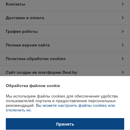
Контакты
Доставка и оплата
График работы
Полная версия сайта
Политика обработки cookies
Сайт создан на платформе Deal.by
Обработка файлов cookie
Информация для покупателя
Мы используем файлы cookies для обеспечения удобства
Индивидуальный предприниматель:
Индивидуальный
пользователей портала и предоставления персональных
предприниматель Кратынский Валерий Викторович
рекомендаций.
Вы можете настроить файлы cookies или
Республика Беларусь, г. Минск, ул. Неманская, д. 38, кв. 25
отключить их.
Регистрационный номер ЕГР: 191879218
Принять
УНП: 191879218