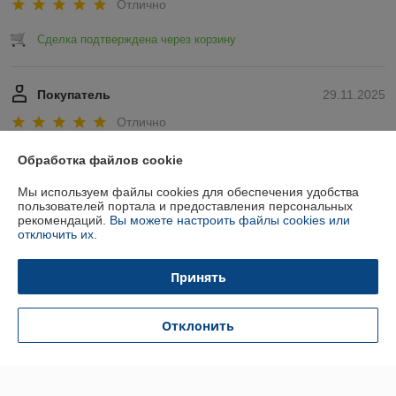
Отлично
Сделка подтверждена через корзину
Покупатель
29.11.2025
Отлично
Показать все отзывы
Обработка файлов cookie
Мы используем файлы cookies для обеспечения удобства
пользователей портала и предоставления персональных
О нас
рекомендаций.
Вы можете настроить файлы cookies или
отключить их.
Контакты
Принять
Доставка и оплата
Отклонить
График работы
Полная версия сайта