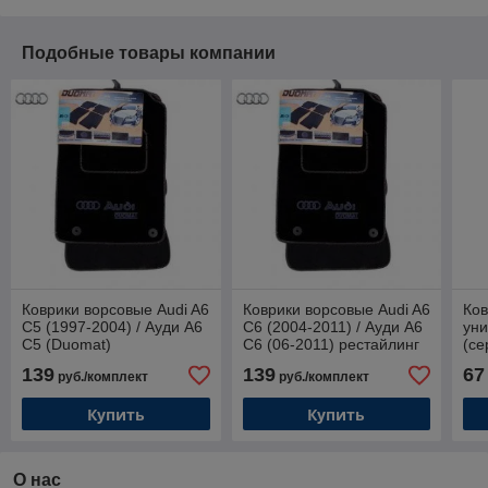
Подобные товары компании
Коврики ворсовые Audi A6
Коврики ворсовые Audi A6
Ков
C5 (1997-2004) / Ауди А6
C6 (2004-2011) / Ауди А6
уни
С5 (Duomat)
С6 (06-2011) рестайлинг
(се
(Duomat)*
139
139
67
руб./комплект
руб./комплект
Купить
Купить
О нас