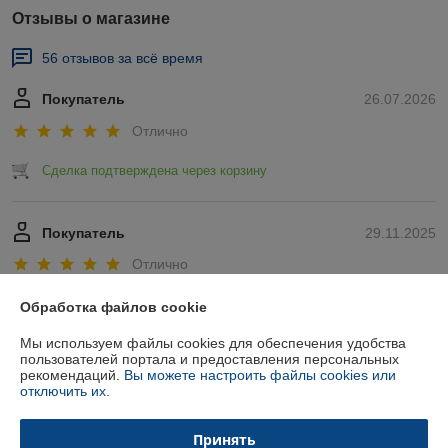
Отзывы о магазине
56 отзывов за всё время
Покупатель
26.07.2026
Отлично
Сделка подтверждена через корзину
Покупатель
29.11.2025
Отлично
Показать все отзывы
Обработка файлов cookie
Мы используем файлы cookies для обеспечения удобства
пользователей портала и предоставления персональных
О нас
рекомендаций.
Вы можете настроить файлы cookies или
отключить их.
Контакты
Принять