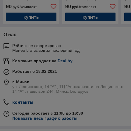
Фольксваген Пассат Б3 /
крепление / Пассат
Фол
90
90
90
руб./комплект
руб./комплект
Б4 (Highway)
(Highway)
Б7 
Купить
Купить
О нас
Рейтинг не сформирован
Менее 5 отзывов за последний год
Компания продает на
Deal.by
Работает с 18.02.2021
г. Минск
ул. Лещинского, 14 "А" , ТЦ "Автозапчасти на Лещинcкого
14 "A" , павильон 244, Минск, Беларусь
Контакты
Сегодня работает с 11:00 до 16:30
Показать весь график работы