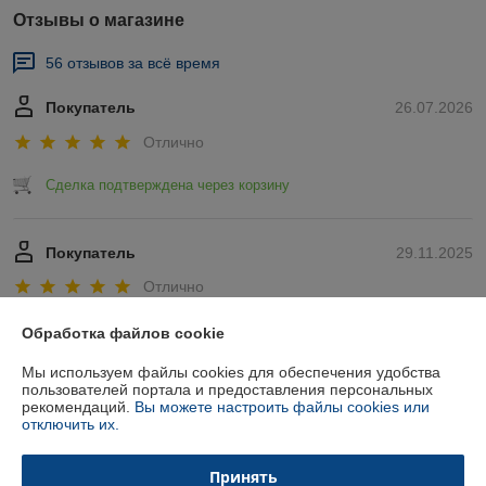
Отзывы о магазине
56 отзывов за всё время
Покупатель
26.07.2026
Отлично
Сделка подтверждена через корзину
Покупатель
29.11.2025
Отлично
Показать все отзывы
Обработка файлов cookie
Мы используем файлы cookies для обеспечения удобства
пользователей портала и предоставления персональных
О нас
рекомендаций.
Вы можете настроить файлы cookies или
отключить их.
Контакты
Принять