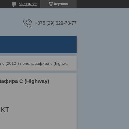
56 отзывов
Корзина
+375 (29) 629-78-77
Коврики ворсовые opel zafira c (2012-) / опель зафира с (highway)
 Зафира С (Highway)
кт