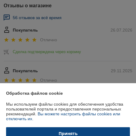
Отзывы о магазине
56 отзывов за всё время
Покупатель
26.07.2026
Отлично
Сделка подтверждена через корзину
Покупатель
29.11.2025
Отлично
Показать все отзывы
Обработка файлов cookie
Мы используем файлы cookies для обеспечения удобства
пользователей портала и предоставления персональных
О нас
рекомендаций.
Вы можете настроить файлы cookies или
отключить их.
Контакты
Принять