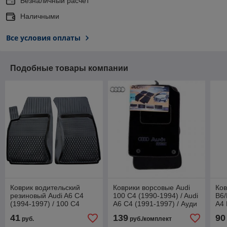
Безналичный расчет
Наличными
Все условия оплаты
Подобные товары компании
Коврик водительский
Коврики ворсовые Audi
Ков
резиновый Audi A6 C4
100 C4 (1990-1994) / Audi
B6/
(1994-1997) / 100 C4
A6 C4 (1991-1997) / Ауди
А4 
(1990-1994) / Ауди 100
100 / A6 (Duomat)*
41
139
90
руб.
руб./комплект
С4 (90-94) / А6 С4 / А4