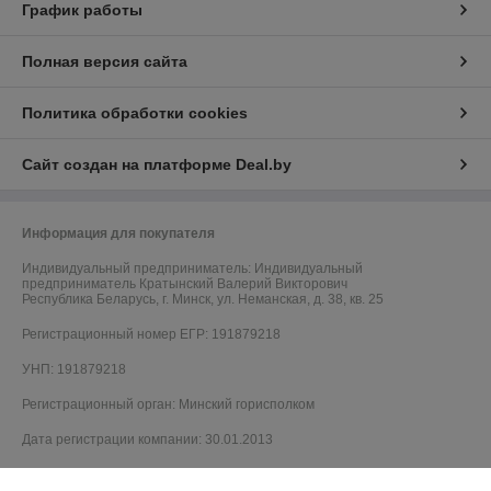
График работы
Полная версия сайта
Политика обработки cookies
Сайт создан на платформе Deal.by
Информация для покупателя
Индивидуальный предприниматель:
Индивидуальный
предприниматель Кратынский Валерий Викторович
Республика Беларусь, г. Минск, ул. Неманская, д. 38, кв. 25
Регистрационный номер ЕГР: 191879218
УНП: 191879218
Регистрационный орган: Минский горисполком
Дата регистрации компании: 30.01.2013