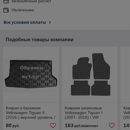
Безналичный расчет
Наличными
Все условия оплаты
Подобные товары компании
Коврик в багажник
Коврики резиновые
Ков
Volkswagen Tiguan II
Volkswagen Tiguan I
Vol
(2016-) верхний уровень /
(2007- 2016) / VW
(20
Фольксваген Тигуан
Фольксваген Тигуан
Тиг
80
163
14
руб.
руб./комплект
[72058] / Aileron
(2007-2015) [63510]