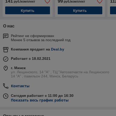
141
99
11
руб./комплект
руб./комплект
Шаран (Frogum)
Фольксваген VW Шаран I
(Hi
(Frogum)
Купить
Купить
О нас
Рейтинг не сформирован
Менее 5 отзывов за последний год
Компания продает на
Deal.by
Работает с 18.02.2021
г. Минск
ул. Лещинского, 14 "А" , ТЦ "Автозапчасти на Лещинcкого
14 "A" , павильон 244, Минск, Беларусь
Контакты
Сегодня работает с 11:00 до 16:30
Показать весь график работы