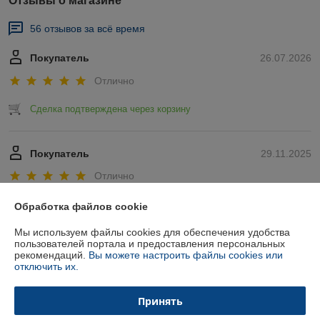
Отзывы о магазине
56 отзывов за всё время
Покупатель
26.07.2026
Отлично
Сделка подтверждена через корзину
Покупатель
29.11.2025
Отлично
Показать все отзывы
Обработка файлов cookie
Мы используем файлы cookies для обеспечения удобства
пользователей портала и предоставления персональных
О нас
рекомендаций.
Вы можете настроить файлы cookies или
отключить их.
Контакты
Принять
Доставка и оплата