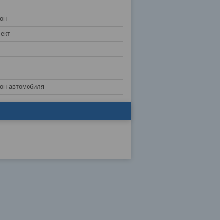
лон
ект
лон автомобиля