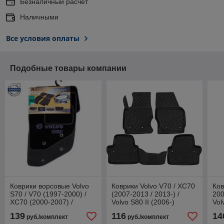
Безналичный расчет
Наличными
Все условия оплаты
Подобные товары компании
Коврики ворсовые Volvo
Коврики Volvo V70 / XC70
Ков
S70 / V70 (1997-2000) /
(2007-2013 / 2013-) /
200
XC70 (2000-2007) /
Volvo S80 II (2006-)
Vol
Вольво S70 (97-02)
[62102] / Вольво ХС70 /
Во
139
116
14
руб./комплект
руб./комплект
(Duomat)
Aileron