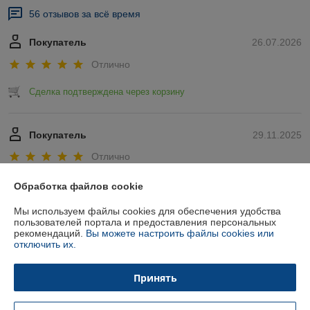
56 отзывов за всё время
Покупатель
26.07.2026
Отлично
Сделка подтверждена через корзину
Покупатель
29.11.2025
Отлично
Показать все отзывы
Обработка файлов cookie
Мы используем файлы cookies для обеспечения удобства
пользователей портала и предоставления персональных
О нас
рекомендаций.
Вы можете настроить файлы cookies или
отключить их.
Контакты
Принять
Доставка и оплата