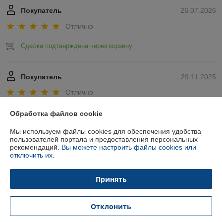
Покупатель
26.07.2026
Отлично
Сделка подтверждена через корзину
Покупатель
29.11.2025
Отлично
Показать все отзывы
Обработка файлов cookie
Мы используем файлы cookies для обеспечения удобства
пользователей портала и предоставления персональных
О нас
рекомендаций.
Вы можете настроить файлы cookies или
отключить их.
Контакты
Принять
Доставка и оплата
Отклонить
График работы