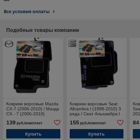
Все условия оплаты
Подобные товары компании
Коврики ворсовые Mazda
Коврики ворсовые Seat
Ков
CX-7 (2006-2010) / Мазда
Alhambra I (1998-2010) 3
Ssa
CX - 7 (2006-2010)
ряда / Сеат Альхамбра I
201
(Duomat)
(1998-2010) (Duomat)
Рек
139
155
84
руб./комплект
руб./комплект
Купить
Купить