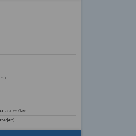
ект
лон автомобиля
(графит)