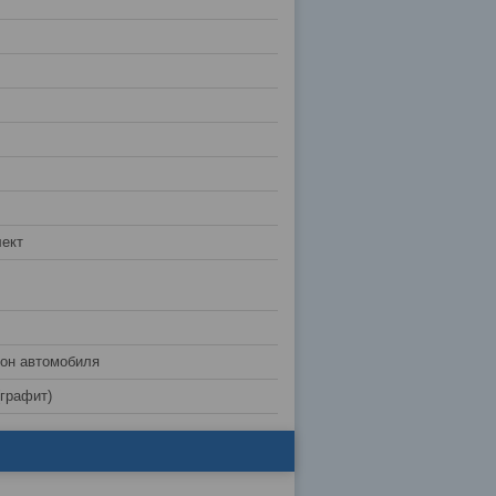
ект
лон автомобиля
(графит)