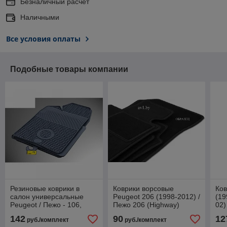
Безналичный расчет
Наличными
Все условия оплаты
Подобные товары компании
Резиновые коврики в
Коврики ворсовые
Ков
салон универсальные
Peugeot 206 (1998-2012) /
(19
Peugeot / Пежо - 106,
Пежо 206 (Highway)
02)
206, 306, 406 (Gumárny
Пе
142
90
12
руб./комплект
руб./комплект
Zubří)