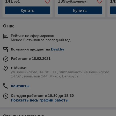
141
139
14
руб.
руб./комплект
(Rezaw-Plast)
(Fr
Купить
Купить
О нас
Рейтинг не сформирован
Менее 5 отзывов за последний год
Компания продает на
Deal.by
Работает с 18.02.2021
г. Минск
ул. Лещинского, 14 "А" , ТЦ "Автозапчасти на Лещинcкого
14 "A" , павильон 244, Минск, Беларусь
Контакты
Сегодня работает с 10:30 до 18:30
Показать весь график работы