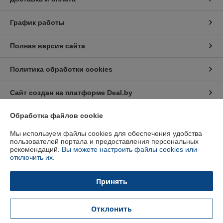
График работы
Полная версия сайта
Политика обработки cookies
Сайт создан на платформе Deal.by
Обработка файлов cookie
Информация для покупателя
Мы используем файлы cookies для обеспечения удобства
Индивидуальный предприниматель:
Индивидуальный
пользователей портала и предоставления персональных
предприниматель Кратынский Валерий Викторович
рекомендаций.
Вы можете настроить файлы cookies или
Республика Беларусь, г. Минск, ул. Неманская, д. 38, кв. 25
отключить их.
Регистрационный номер ЕГР: 191879218
Принять
УНП: 191879218
Регистрационный орган: Минский горисполком
Отклонить
Дата регистрации компании: 30.01.2013