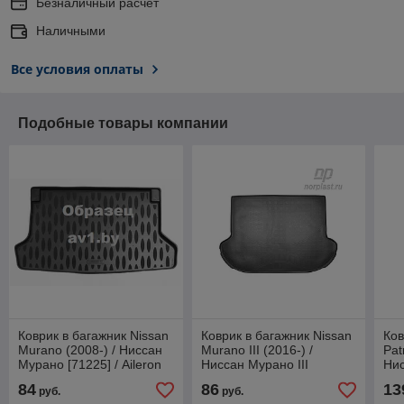
Безналичный расчет
Наличными
Все условия оплаты
Подобные товары компании
Коврик в багажник Nissan
Коврик в багажник Nissan
Ков
Murano (2008-) / Ниссан
Murano III (2016-) /
Pat
Мурано [71225] / Aileron
Ниссан Мурано III
Нис
(Norplast)
200
84
86
13
руб.
руб.