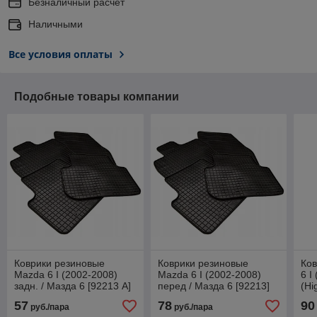
Безналичный расчет
Наличными
Все условия оплаты
Подобные товары компании
Коврики резиновые
Коврики резиновые
Ко
Mazda 6 I (2002-2008)
Mazda 6 I (2002-2008)
6 I
задн. / Мазда 6 [92213 A]
перед / Мазда 6 [92213]
(Hi
(Petex)
(Petex)
57
78
90
руб./пара
руб./пара