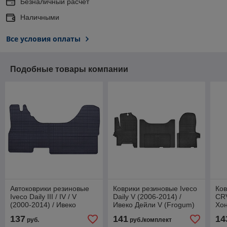
Безналичный расчет
Наличными
Все условия оплаты
Подобные товары компании
Автоковрики резиновые
Коврики резиновые Iveco
Ков
Iveco Daily III / IV / V
Daily V (2006-2014) /
CRV
(2000-2014) / Ивеко
Ивеко Дейли V (Frogum)
Хон
Дейли (Geyer-Hosaja)
201
137
141
14
руб.
руб./комплект