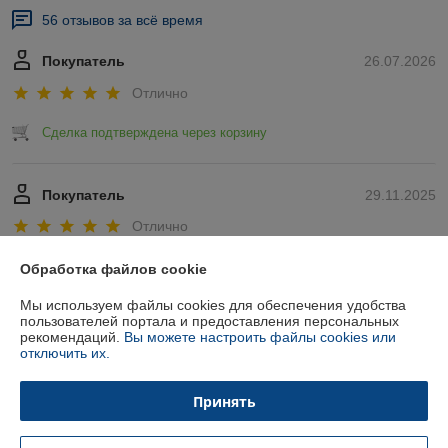
56 отзывов за всё время
Покупатель
26.07.2026
Отлично
Сделка подтверждена через корзину
Покупатель
29.11.2025
Отлично
Показать все отзывы
Обработка файлов cookie
Мы используем файлы cookies для обеспечения удобства
пользователей портала и предоставления персональных
О нас
рекомендаций.
Вы можете настроить файлы cookies или
отключить их.
Контакты
Принять
Доставка и оплата