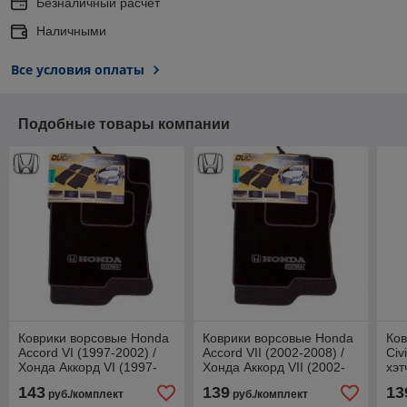
Безналичный расчет
Наличными
Все условия оплаты
Подобные товары компании
Коврики ворсовые Honda
Коврики ворсовые Honda
Ков
Accord VI (1997-2002) /
Accord VII (2002-2008) /
Civ
Хонда Аккорд VI (1997-
Хонда Аккорд VII (2002-
хэт
2002) (Duomat)*
2008) (Duomat)*
(20
143
139
13
руб./комплект
руб./комплект