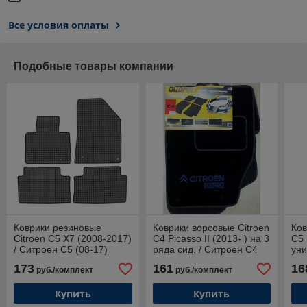
Все условия оплаты
Подобные товары компании
Коврики резиновые
Коврики ворсовые Citroen
Ков
Citroen C5 X7 (2008-2017)
C4 Picasso II (2013- ) на 3
C5 
/ Ситроен С5 (08-17)
ряда сид. / Ситроен С4
уни
[91111] (Petex)
Пикассо II (2013)
[23
173
161
16
руб./комплект
руб./комплект
(Duomat)
Купить
Купить