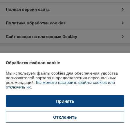
Полная версия сайта
Политика обработки cookies
Сайт создан на платформе Deal.by
Информация для покупателя
Обработка файлов cookie
Индивидуальный предприниматель:
Индивидуальный
предприниматель Кратынский Валерий Викторович
Республика Беларусь, г. Минск, ул. Неманская, д. 38, кв. 25
Мы используем файлы cookies для обеспечения удобства
пользователей портала и предоставления персональных
Регистрационный номер ЕГР: 191879218
рекомендаций.
Вы можете настроить файлы cookies или
отключить их.
УНП: 191879218
Регистрационный орган: Минский горисполком
Принять
Дата регистрации компании: 30.01.2013
Отклонить