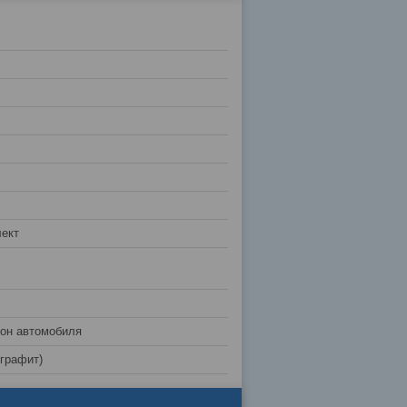
ект
лон автомобиля
(графит)