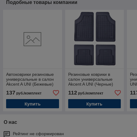
Подобные товары компании
Автоковрики резиновые
Резиновые коврики в
Рез
универсальные в салон
салон универсальные
уни
Akcent A UNI (Бежевые)
Akcent A UNI (Черные)
UNI
137
112
11
руб./комплект
руб./комплект
Купить
Купить
О нас
Рейтинг не сформирован