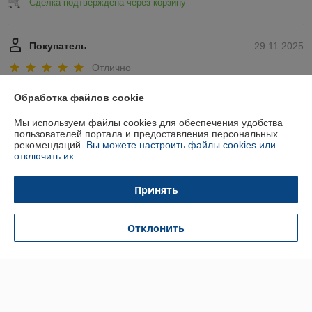
Сделка подтверждена через корзину
Покупатель
29.11.2025
Отлично
Показать все отзывы
Обработка файлов cookie
Мы используем файлы cookies для обеспечения удобства
пользователей портала и предоставления персональных
О нас
рекомендаций.
Вы можете настроить файлы cookies или
отключить их.
Контакты
Принять
Доставка и оплата
Отклонить
График работы
Полная версия сайта
Политика обработки cookies