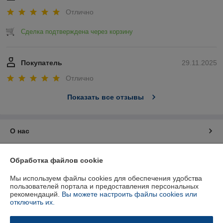
Отлично
Сделка подтверждена через корзину
Покупатель
29.11.2025
Отлично
Показать все отзывы
О нас
Контакты
Обработка файлов cookie
Доставка и оплата
Мы используем файлы cookies для обеспечения удобства
пользователей портала и предоставления персональных
рекомендаций.
Вы можете настроить файлы cookies или
График работы
отключить их.