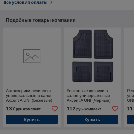
Все условия оплаты
Подобные товары компании
Автоковрики резиновые
Резиновые коврики в
Рез
универсальные в салон
салон универсальные
уни
Akcent A UNI (Бежевые)
Akcent A UNI (Черные)
UNI
137
112
11
руб./комплект
руб./комплект
Купить
Купить