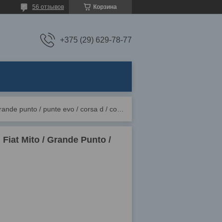
56 отзывов
Корзина
+375 (29) 629-78-77
Автоковрик резиновый задний uni-29 (rr black) fiat mito / grande punto / punte evo / corsa d / corsa e
iat Mito / Grande Punto /