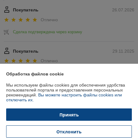
Покупатель
26.07.2026
Отлично
Сделка подтверждена через корзину
Покупатель
29.11.2025
Отлично
Показать все отзывы
Обработка файлов cookie
Мы используем файлы cookies для обеспечения удобства
пользователей портала и предоставления персональных
О нас
рекомендаций.
Вы можете настроить файлы cookies или
отключить их.
Контакты
Принять
Доставка и оплата
Отклонить
График работы