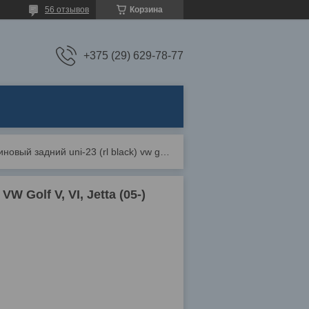
56 отзывов
Корзина
+375 (29) 629-78-77
Автоковрик резиновый задний uni-23 (rl black) vw golf v, vi, jetta (05-)
 Golf V, VI, Jetta (05-)