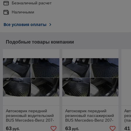
Безналичный расчет
Наличными
Все условия оплаты
Подобные товары компании
Автоковрик передний
Автоковрик передний
Авт
резиновый водительский
резиновый пассажирский
ре
BUS Mercedes-Benz 207-
BUS Mercedes-Benz 207-
(па
410 / / Мерседес
410 / Мерседес
bla
63
63
41
руб.
руб.
Mer