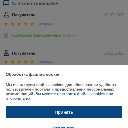
56 отзывов за всё время
Покупатель
26.07.2026
Отлично
Сделка подтверждена через корзину
Покупатель
29.11.2025
Отлично
Показать все отзывы
Обработка файлов cookie
Мы используем файлы cookies для обеспечения удобства
пользователей портала и предоставления персональных
О нас
рекомендаций.
Вы можете настроить файлы cookies или
отключить их.
Контакты
Принять
Доставка и оплата
Отклонить