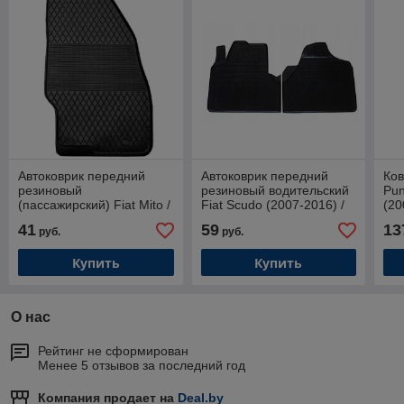
Автоковрик передний
Автоковрик передний
Ков
резиновый
резиновый водительский
Pun
(пассажирский) Fiat Mito /
Fiat Scudo (2007-2016) /
(20
Grande Punto / Punte Evo
Фиат Скудо
Пун
41
59
13
руб.
руб.
/ Фиат Гранде Пунто (06-
(Gu
12)
Купить
Купить
О нас
Рейтинг не сформирован
Менее 5 отзывов за последний год
Компания продает на
Deal.by