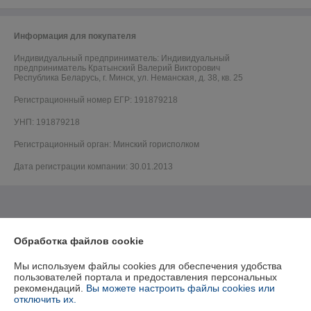
Информация для покупателя
Индивидуальный предприниматель:
Индивидуальный
предприниматель Кратынский Валерий Викторович
Республика Беларусь, г. Минск, ул. Неманская, д. 38, кв. 25
Регистрационный номер ЕГР: 191879218
УНП: 191879218
Регистрационный орган: Минский горисполком
Дата регистрации компании: 30.01.2013
Обработка файлов cookie
Мы используем файлы cookies для обеспечения удобства
пользователей портала и предоставления персональных
рекомендаций.
Вы можете настроить файлы cookies или
отключить их.