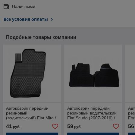
Наличными
Все условия оплаты
Подобные товары компании
Автоковрик передний
Автоковрик передний
Авт
резиновый
резиновый водительский
рез
(водительский) Fiat Mito /
Fiat Scudo (2007-2016) /
For
Grande Punto / Punto Evo
Фиат Скудо
/ Ф
41
59
56
руб.
руб.
/ Фиат Гранде Пунто (06-
12)