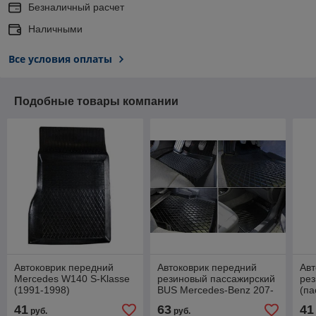
Безналичный расчет
Наличными
Все условия оплаты
Подобные товары компании
Автоковрик передний
Автоковрик передний
Авт
Mercedes W140 S-Klasse
резиновый пассажирский
ре
(1991-1998)
BUS Mercedes-Benz 207-
(па
пассажирский / Мерседес
410 / Мерседес
bla
41
63
41
руб.
руб.
W140
Mer