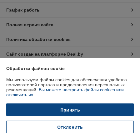
График работы
Полная версия сайта
Политика обработки cookies
Сайт создан на платформе Deal.by
Обработка файлов cookie
Информация для покупателя
Мы используем файлы cookies для обеспечения удобства
Индивидуальный предприниматель:
Индивидуальный
пользователей портала и предоставления персональных
предприниматель Кратынский Валерий Викторович
рекомендаций.
Вы можете настроить файлы cookies или
Республика Беларусь, г. Минск, ул. Неманская, д. 38, кв. 25
отключить их.
Регистрационный номер ЕГР: 191879218
Принять
УНП: 191879218
Регистрационный орган: Минский горисполком
Отклонить
Дата регистрации компании: 30.01.2013