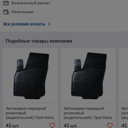
Безналичный расчет
Наличными
Все условия оплаты
Подобные товары компании
Автоковрик передний
Автоковрик передний
Авт
резиновый
резиновый
ре
(водительский) Opel Astra
(водительский) Opel Astra
(во
H (2004-2014) / Опель
G (1998-2010) / Опель
G (
41
41
41
руб.
руб.
Астра H
Астра Джи
Аст