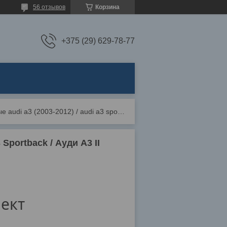
56 отзывов
Корзина
+375 (29) 629-78-77
Коврики резиновые audi a3 (2003-2012) / audi a3 sportback / ауди а3 ii (frogum)
Sportback / Ауди А3 II
ект