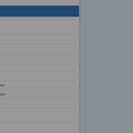
лон
ект