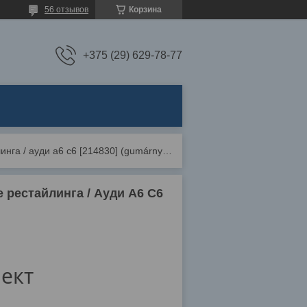
56 отзывов
Корзина
+375 (29) 629-78-77
Коврики резиновые audi a6 c6 (2008-2011) после рестайлинга / ауди а6 с6 [214830] (gumárny zubří)
е рестайлинга / Ауди А6 С6
ект