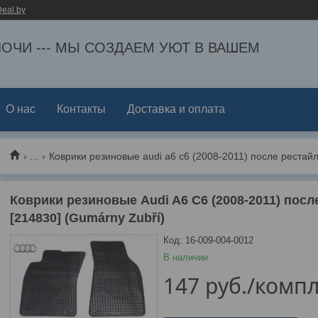
eal.by
ЕЛОЧИ --- МЫ СОЗДАЕМ УЮТ В ВАШЕМ
О нас
Контакты
Доставка и оплата
...
Коврики резиновые Audi A6 C6 (2008-2011) посл
[214830] (Gumárny Zubří)
Код:
16-009-004-0012
В наличии
147
руб.
/компл