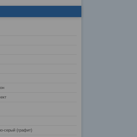
лон
ект
о-серый (графит)