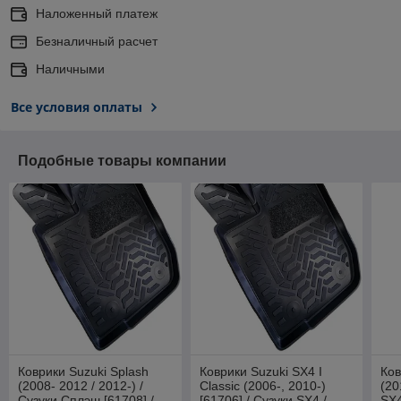
Наложенный платеж
Безналичный расчет
Наличными
Все условия оплаты
Подобные товары компании
Коврики Suzuki Splash
Коврики Suzuki SX4 I
Ков
(2008- 2012 / 2012-) /
Classic (2006-, 2010-)
(20
Сузуки Сплэш [61708] /
[61706] / Сузуки SX4 /
SX4