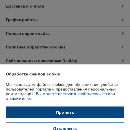
Доставка и оплата
График работы
Полная версия сайта
Политика обработки cookies
Сайт создан на платформе Deal.by
Обработка файлов cookie
Информация для покупателя
Мы используем файлы cookies для обеспечения удобства
Индивидуальный предприниматель:
Индивидуальный
пользователей портала и предоставления персональных
предприниматель Кратынский Валерий Викторович
рекомендаций.
Вы можете настроить файлы cookies или
Республика Беларусь, г. Минск, ул. Неманская, д. 38, кв. 25
отключить их.
Регистрационный номер ЕГР: 191879218
Принять
УНП: 191879218
Регистрационный орган: Минский горисполком
Отклонить