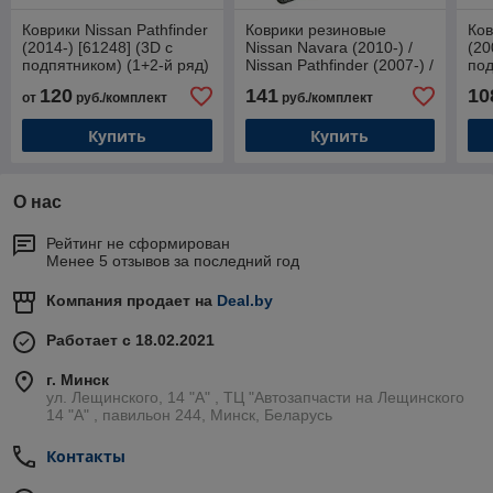
Коврики Nissan Pathfinder
Коврики резиновые
Ков
(2014-) [61248] (3D с
Nissan Navara (2010-) /
(20
подпятником) (1+2-й ряд)
Nissan Pathfinder (2007-) /
под
Ниссан Навара /
Каш
120
141
10
от
руб./комплект
руб./комплект
Патфайндер (Frogum)
Купить
Купить
О нас
Рейтинг не сформирован
Менее 5 отзывов за последний год
Компания продает на
Deal.by
Работает с 18.02.2021
г. Минск
ул. Лещинского, 14 "А" , ТЦ "Автозапчасти на Лещинcкого
14 "A" , павильон 244, Минск, Беларусь
Контакты