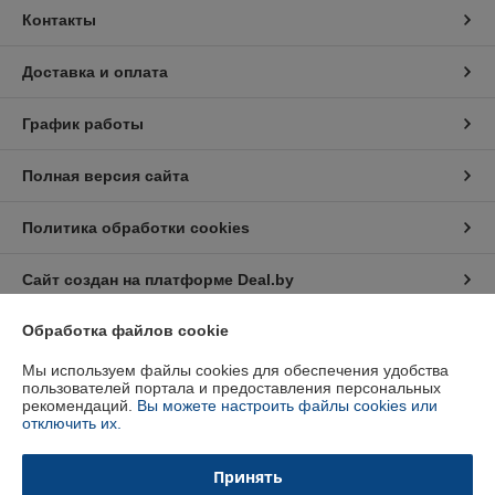
Контакты
Доставка и оплата
График работы
Полная версия сайта
Политика обработки cookies
Сайт создан на платформе Deal.by
Обработка файлов cookie
Информация для покупателя
Мы используем файлы cookies для обеспечения удобства
Индивидуальный предприниматель:
Индивидуальный
пользователей портала и предоставления персональных
предприниматель Кратынский Валерий Викторович
рекомендаций.
Вы можете настроить файлы cookies или
Республика Беларусь, г. Минск, ул. Неманская, д. 38, кв. 25
отключить их.
Регистрационный номер ЕГР: 191879218
Принять
УНП: 191879218