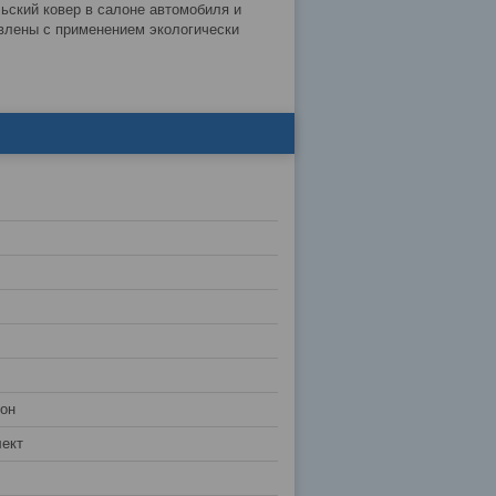
кий ковер в салоне автомобиля и
влены с применением экологически
лон
ект