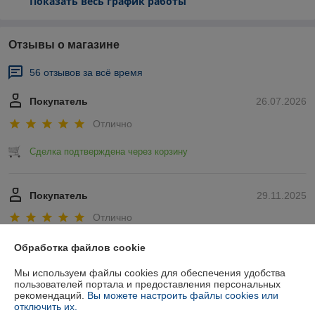
Показать весь график работы
Отзывы о магазине
56 отзывов за всё время
Покупатель
26.07.2026
Отлично
Сделка подтверждена через корзину
Покупатель
29.11.2025
Отлично
Показать все отзывы
Обработка файлов cookie
Мы используем файлы cookies для обеспечения удобства
пользователей портала и предоставления персональных
О нас
рекомендаций.
Вы можете настроить файлы cookies или
отключить их.