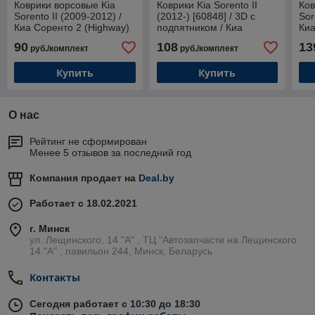
Коврики ворсовые Kia
Коврики Kia Sorento II
Ков
Sorento II (2009-2012) /
(2012-) [60848] / 3D c
Sor
Киа Соренто 2 (Highway)
подпятником / Киа
Киа
Соренто / Aileron
201
90
108
13
руб./комплект
руб./комплект
Купить
Купить
О нас
Рейтинг не сформирован
Менее 5 отзывов за последний год
Компания продает на
Deal.by
Работает с 18.02.2021
г. Минск
ул. Лещинского, 14 "А" , ТЦ "Автозапчасти на Лещинcкого
14 "A" , павильон 244, Минск, Беларусь
Контакты
Сегодня работает с 10:30 до 18:30