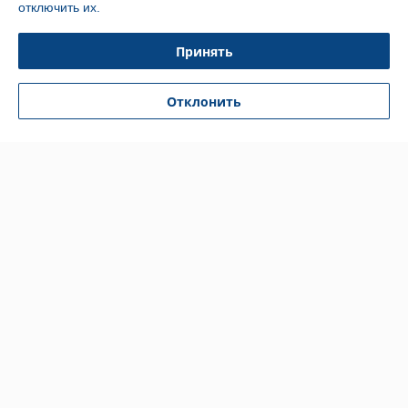
отключить их.
Контакты
Принять
Доставка и оплата
Отклонить
График работы
Полная версия сайта
Политика обработки cookies
Сайт создан на платформе Deal.by
Информация для покупателя
Индивидуальный предприниматель:
Индивидуальный
предприниматель Кратынский Валерий Викторович
Республика Беларусь, г. Минск, ул. Неманская, д. 38, кв. 25
Регистрационный номер ЕГР: 191879218