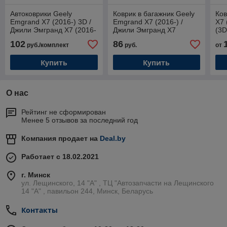
Автоковрики Geely
Коврик в багажник Geely
Ков
Emgrand X7 (2016-) 3D /
Emgrand X7 (2016-) /
X7 
Джили Эмгранд Х7 (2016-
Джили Эмгранд X7
(3D
по н.в.) (Norplast)
(Norplast)
102
86
руб./комплект
руб.
от
Купить
Купить
О нас
Рейтинг не сформирован
Менее 5 отзывов за последний год
Компания продает на
Deal.by
Работает с 18.02.2021
г. Минск
ул. Лещинского, 14 "А" , ТЦ "Автозапчасти на Лещинcкого
14 "A" , павильон 244, Минск, Беларусь
Контакты