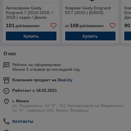
Автоковрики Geely
Коврики Geely Emgrand
Ков
Emgrand 7 (2010-2018- /
EC7 (2010-) [63503]
Emg
2018-) седан / Джили
Дж
Эмгранд 7 (Norplast)
(No
101
108
90
руб./комплект
от
руб./комплект
Купить
Купить
О нас
Рейтинг не сформирован
Менее 5 отзывов за последний год
Компания продает на
Deal.by
Работает с 18.02.2021
г. Минск
ул. Лещинского, 14 "А" , ТЦ "Автозапчасти на Лещинcкого
14 "A" , павильон 244, Минск, Беларусь
Контакты