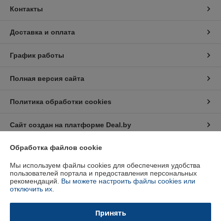
Контакты
Доставка и оплата
График работы
Полная версия сайта
Политика обработки cookies
Сайт создан на платформе Deal.by
Обработка файлов cookie
Информация для покупателя
Мы используем файлы cookies для обеспечения удобства
Индивидуальный предприниматель:
Индивидуальный
пользователей портала и предоставления персональных
предприниматель Кратынский Валерий Викторович
рекомендаций.
Вы можете настроить файлы cookies или
Республика Беларусь, г. Минск, ул. Неманская, д. 38, кв. 25
отключить их.
Регистрационный номер ЕГР: 191879218
Принять
УНП: 191879218