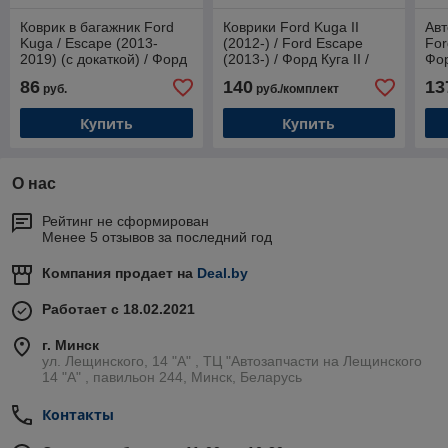
Коврик в багажник Ford
Коврики Ford Kuga II
Авт
Kuga / Escape (2013-
(2012-) / Ford Escape
For
2019) (с докаткой) / Форд
(2013-) / Форд Куга II /
Фор
Куга / Эскейп (Norplast)
Форд Эскейп
(Ge
86
140
13
руб.
руб./комплект
Купить
Купить
О нас
Рейтинг не сформирован
Менее 5 отзывов за последний год
Компания продает на
Deal.by
Работает с 18.02.2021
г. Минск
ул. Лещинского, 14 "А" , ТЦ "Автозапчасти на Лещинcкого
14 "A" , павильон 244, Минск, Беларусь
Контакты