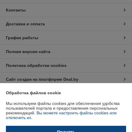
Контакты
Доставка и оплата
График работы
Полная версия сайта
Политика обработки cookies
Сайт создан на платформе Deal.by
Обработка файлов cookie
Информация для покупателя
Мы используем файлы cookies для обеспечения удобства
Индивидуальный предприниматель:
Индивидуальный
пользователей портала и предоставления персональных
предприниматель Кратынский Валерий Викторович
рекомендаций.
Вы можете настроить файлы cookies или
Республика Беларусь, г. Минск, ул. Неманская, д. 38, кв. 25
отключить их.
Регистрационный номер ЕГР: 191879218
Принять